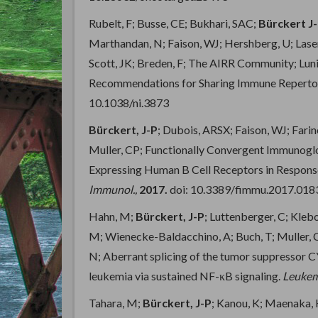
Rubelt, F; Busse, CE; Bukhari, SAC;
Bürckert J
Marthandan, N; Faison, WJ; Hershberg, U; Laser
Scott, JK; Breden, F; The AIRR Community; Lun
Recommendations for Sharing Immune Repertoi
10.1038/ni.3873
Bürckert, J-P
; Dubois, ARSX; Faison, WJ; Farine
Muller, CP; Functionally Convergent Immunogl
Expressing Human B Cell Receptors in Respons
Immunol.,
2017.
doi: 10.3389/fimmu.2017.018
Hahn, M;
Bürckert, J-P
; Luttenberger, C; Kleb
M; Wienecke-Baldacchino, A; Buch, T; Muller, C
N; Aberrant splicing of the tumor suppressor
leukemia via sustained NF-κB signaling.
Leukem
Tahara, M;
Bürckert, J-P
; Kanou, K; Maenaka, 