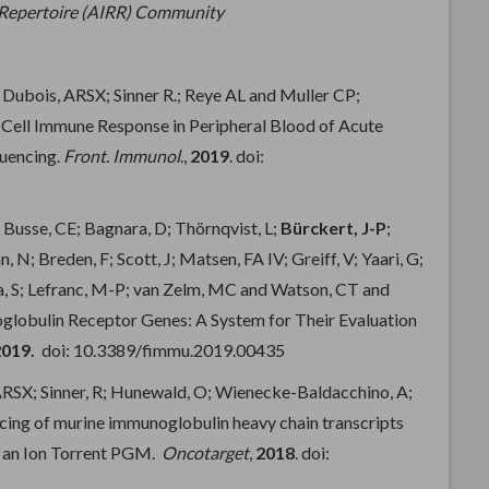
Repertoire (AIRR) Community
; Dubois, ARSX; Sinner R.; Reye AL and Muller CP;
Cell Immune Response in Peripheral Blood of Acute
quencing.
Front. Immunol
.,
2019
. doi:
 Busse, CE; Bagnara, D; Thörnqvist, L;
Bürckert, J-P
;
N; Breden, F; Scott, J; Matsen, FA IV; Greiff, V; Yaari, G;
ida, S; Lefranc, M-P; van Zelm, MC and Watson, CT and
noglobulin Receptor Genes: A System for Their Evaluation
019.
doi: 10.3389/fimmu.2019.00435
 ARSX; Sinner, R; Hunewald, O; Wienecke-Baldacchino, A;
cing of murine immunoglobulin heavy chain transcripts
on an Ion Torrent PGM.
Oncotarget
,
2018
. doi: