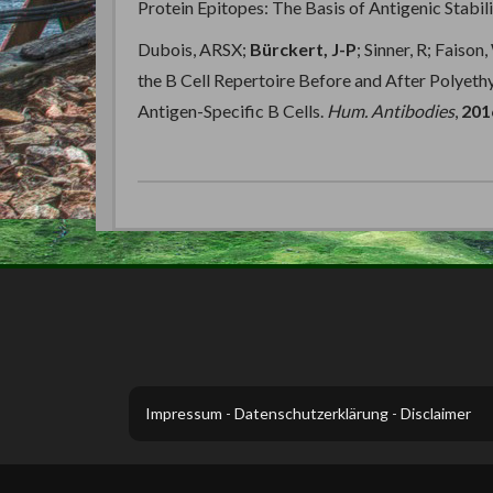
Protein Epitopes: The Basis of Antigenic Stabili
Dubois, ARSX;
Bürckert, J-P
; Sinner, R; Faiso
the B Cell Repertoire Before and After Polyethy
Antigen-Specific B Cells.
Hum. Antibodies
,
201
Impressum
-
Datenschutzerklärung
-
Disclaimer