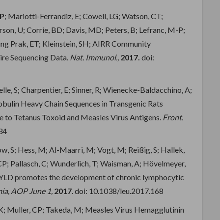
-P
; Mariotti-Ferrandiz, E; Cowell, LG; Watson, CT;
son, U; Corrie, BD; Davis, MD; Peters, B; Lefranc, M-P;
ing Prak, ET; Kleinstein, SH; AIRR Community
re Sequencing Data.
Nat. Immunol.,
2017.
doi:
lle, S; Charpentier, E; Sinner, R; Wienecke-Baldacchino, A;
obulin Heavy Chain Sequences in Transgenic Rats
e to Tetanus Toxoid and Measles Virus Antigens.
Front.
34
ow, S; Hess, M; Al-Maarri, M; Vogt, M; Reißig, S; Hallek,
P; Pallasch, C; Wunderlich, T; Waisman, A; Hövelmeyer,
 CYLD promotes the development of chronic lymphocytic
ia, AOP June 1,
2017
. doi: 10.1038/leu.2017.168
K; Muller, CP; Takeda, M; Measles Virus Hemagglutinin