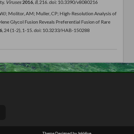
ty.
Viruses
2016
,
8
, 216. doi: 10.3390/v8080216
n, WJ; Molitor, AM; Muller, CP; High-Resolution Analysis of
lene Glycol Fusion Reveals Preferential Fusion of Rare
6
, 24 (1-2), 1-15. doi: 10.3233/HAB-150288
Theme Designed by
InkHive
.