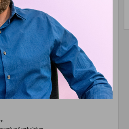
rn
ymnasium Saarbrücken