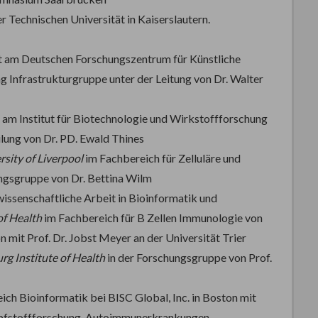
 Technischen Universität in Kaiserslautern.
t am Deutschen Forschungszentrum für Künstliche
g Infrastrukturgruppe unter der Leitung von Dr. Walter
 am Institut für Biotechnologie und Wirkstoffforschung
eilung von Dr. PD. Ewald Thines
rsity of Liverpool
im Fachbereich für Zelluläre und
ngsgruppe von Dr. Bettina Wilm
ssenschaftliche Arbeit in Bioinformatik und
of Health
im Fachbereich für B Zellen Immunologie von
on mit Prof. Dr. Jobst Meyer an der Universität Trier
g Institute of Health
in der Forschungsgruppe von Prof.
ich Bioinformatik bei BISC Global, Inc. in Boston mit
mpfstoffforschung, Autoimmunerkrankungen.