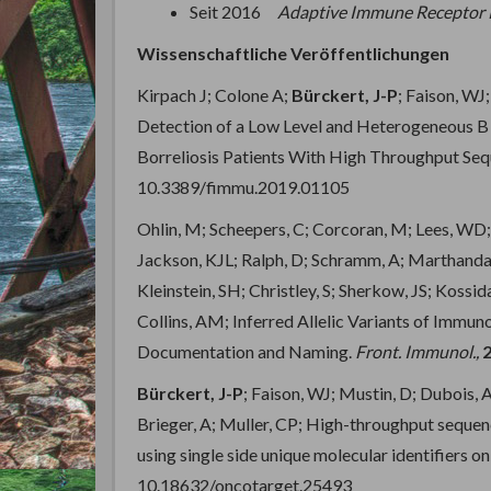
Seit 2016
Adaptive Immune Receptor 
Wissenschaftliche Veröffentlichungen
Kirpach J; Colone A;
Bürckert, J-P
; Faison, WJ
Detection of a Low Level and Heterogeneous B 
Borreliosis Patients With High Throughput Se
10.3389/fimmu.2019.01105
Ohlin, M; Scheepers, C; Corcoran, M; Lees, WD;
Jackson, KJL; Ralph, D; Schramm, A; Marthandan, 
Kleinstein, SH; Christley, S; Sherkow, JS; Koss
Collins, AM; Inferred Allelic Variants of Immu
Documentation and Naming.
Front. Immunol.,
2
Bürckert, J-P
; Faison, WJ; Mustin, D; Dubois,
Brieger, A; Muller, CP; High-throughput sequen
using single side unique molecular identifiers 
10.18632/oncotarget.25493